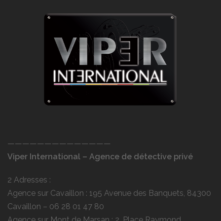
——————————————
Viper International – Agence de détective privé
2 Adresses :
Agence sur Cavaillon : 195 Avenue des Banquets, 84300
Cavaillon –
06 28 01 47 80
Agence sur Mont de Marsan : 2, Place Raymond